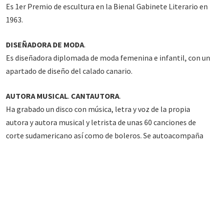
Es 1er Premio de escultura en la Bienal Gabinete Literario en
1963.
DISEÑADORA
DE MODA
.
Es diseñadora diplomada de moda femenina e infantil, con un
apartado de diseño del calado canario.
AUTORA
MUSICAL
.
CANTAUTORA
.
Ha grabado un disco con música, letra y voz de la propia
autora y autora musical y letrista de unas 60 canciones de
corte sudamericano así como de boleros. Se autoacompaña
con el piano y la guitarra. He dado recitales de mis canciones
en el Teatro Pérez Galdós y en el CICCA.
DISTINCIONES, CARGOS Y RECONOCIMIENTOS
.
Ilustrísima Doctora Académica de la Academia de las