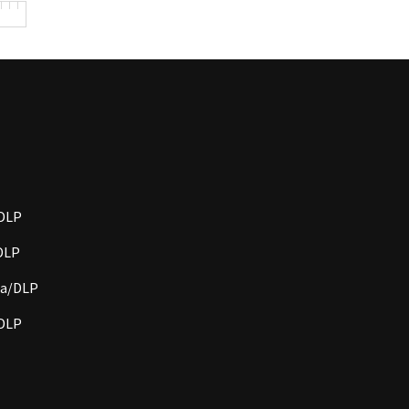
/DLP
/DLP
cia/DLP
/DLP