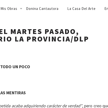
Mis Obras
Donina Cantautora
La Casa Del Arte
En
EL MARTES PASADO,
ARIO LA PROVINCIA/DLP
 TODO UN POCO
LAS MENTIRAS
petida acaba adquiriendo carácter de verdad”
, pero creo qu