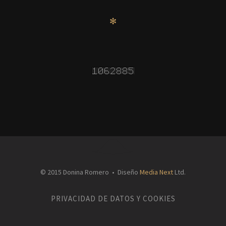
✻
© 2015 Donina Romero • Diseño
Media Next
Ltd.
PRIVACIDAD DE DATOS Y COOKIES