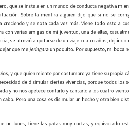
tero, que se instala en un mundo de conducta negativa mien
tuación. Sobre la mentira alguien dijo que si no se corri
creciendo y se nota cada vez más. Viene todo esto a cu
ora con varias amigas de mi juventud, una de ellas, casualm
ia, se atrevió a quitarse de un viaje cuatro años, dejándo
n dejar que me
jeringara
un poquito. Por supuesto, mi boca n
ios, y que quien miente por costumbre ya tiene su propia cá
cesidad de disimular ciertas vivencias, porque todos los s
da y no nos apetece contarlo y cantarlo a los cuatro viento
n cabo. Pero una cosa es disimular un hecho y otra bien dist
 un lunes, tiene las patas muy cortas, y equivocado est