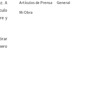
z. A
Artículos de Prensa
General
culo
Mi Obra
re y
irar
pero