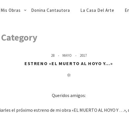
Mis Obras
Donina Cantautora
La Casa Del Arte
En
A
Category
28
MAYO
2017
ESTRENO «EL MUERTO AL HOYO Y…»
✻
Queridos amigos:
iarles el próximo estreno de mi obra «EL MUERTO AL HOYO Y …», qu