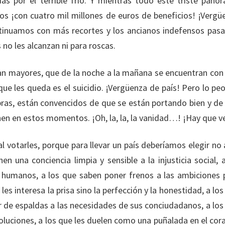
 por el terrible frío. Y mientras todo este triste pano
illos ¡con cuatro mil millones de euros de beneficios! ¡Vergü
ntinuamos con más recortes y los ancianos indefensos pas
 no les alcanzan ni para roscas.
an mayores, que de la noche a la mañana se encuentran con
 que les queda es el suicidio. ¡Vergüenza de país! Pero lo peo
abras, están convencidos de que se están portando bien y de
n en estos momentos. ¡Oh, la, la, la vanidad…! ¡Hay que v
 votarles, porque para llevar un país deberíamos elegir no 
en una conciencia limpia y sensible a la injusticia social, a
s humanos, a los que saben poner frenos a las ambiciones 
les interesa la prisa sino la perfección y la honestidad, a lo
ir de espaldas a las necesidades de sus conciudadanos, a los
oluciones, a los que les duelen como una puñalada en el cor