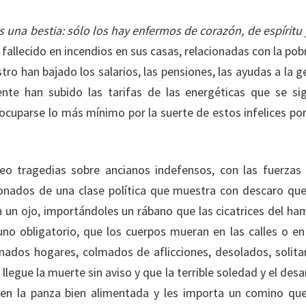
una bestia: sólo los hay enfermos de corazón, de espíritu 
fallecido en incendios en sus casas, relacionadas con la pob
ro han bajado los salarios, las pensiones, las ayudas a la g
ente han subido las tarifas de las energéticas que se si
ocuparse lo más mínimo por la suerte de estos infelices po
eo tragedias sobre ancianos indefensos, con las fuerzas 
onados de una clase política que muestra con descaro que
un ojo, importándoles un rábano que las cicatrices del ha
o obligatorio, que los cuerpos mueran en las calles o en
ados hogares, colmados de aflicciones, desolados, solitar
 llegue la muerte sin aviso y que la terrible soledad y el des
nen la panza bien alimentada y les importa un comino que