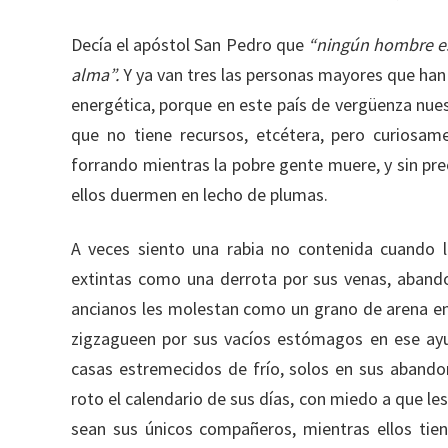
Decía el apóstol San Pedro que
“ningún hombre es 
alma”.
Y ya van tres las personas mayores que han 
energética, porque en este país de vergüenza nuest
que no tiene recursos, etcétera, pero curiosam
forrando mientras la pobre gente muere, y sin pre
ellos duermen en lecho de plumas.
A veces siento una rabia no contenida cuando l
extintas como una derrota por sus venas, aband
ancianos les molestan como un grano de arena en 
zigzagueen por sus vacíos estómagos en ese ayun
casas estremecidos de frío, solos en sus abandon
roto el calendario de sus días, con miedo a que les
sean sus únicos compañeros, mientras ellos tie