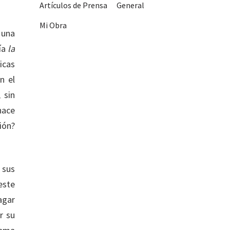
Artículos de Prensa
General
Mi Obra
 una
nía
la
icas
n el
 sin
hace
ión?
 sus
este
agar
r su