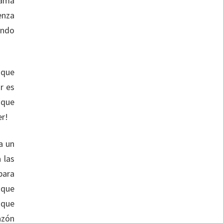
rama
enza
ando
 que
r es
 que
er!
a un
 las
para
s que
 que
azón