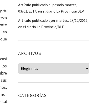
Artículo publicado el pasado martes,
y de
03/01/2017, en el diario La Provincia/DLP
reza
Artículo publicado ayer martes, 27/12/2016,
ente
en el diario La Provincia/DLP
guen
rque
ARCHIVOS
casi
 los
mbre
 sus
ios,
amor
CATEGORÍAS
 tal