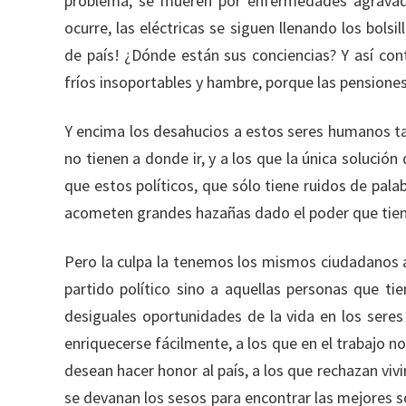
problema, se mueren por enfermedades agravadas
ocurre, las eléctricas se siguen llenando los bols
de país! ¿Dónde están sus conciencias? Y así co
fríos insoportables y hambre, porque las pensiones
Y encima los desahucios a estos seres humanos t
no tienen a donde ir, y a los que la única solución
que estos políticos, que sólo tiene ruidos de pal
acometen grandes hazañas dado el poder que tiene
Pero la culpa la tenemos los mismos ciudadanos al
partido político sino a aquellas personas que tien
desiguales oportunidades de la vida en los sere
enriquecerse fácilmente, a los que en el trabajo no 
desean hacer honor al país, a los que rechazan viv
se devanan los sesos para encontrar las mejores s