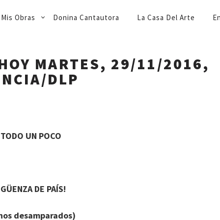
Mis Obras
Donina Cantautora
La Casa Del Arte
En
HOY MARTES, 29/11/2016,
INCIA/DLP
 TODO UN POCO
RGÜENZA DE PAÍS!
anos desamparados)