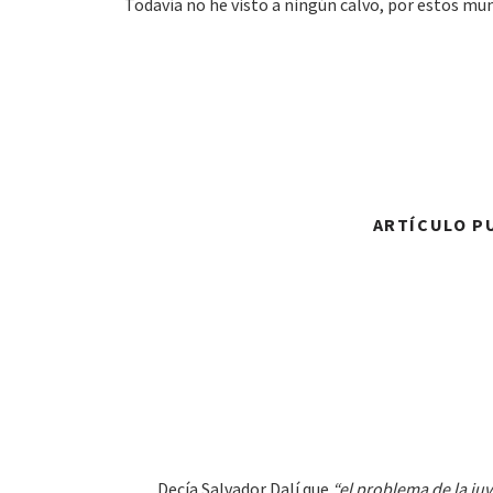
Todavía no he visto a ningún calvo, por estos mund
ARTÍCULO PU
Decía Salvador Dalí que
“el problema de la ju