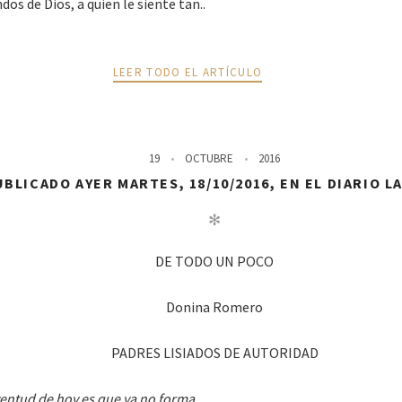
os de Dios, a quien le siente tan..
LEER TODO EL ARTÍCULO
19
OCTUBRE
2016
BLICADO AYER MARTES, 18/10/2016, EN EL DIARIO L
✻
DE TODO UN POCO
Donina Romero
PADRES LISIADOS DE AUTORIDAD
ventud de hoy es que ya no forma..