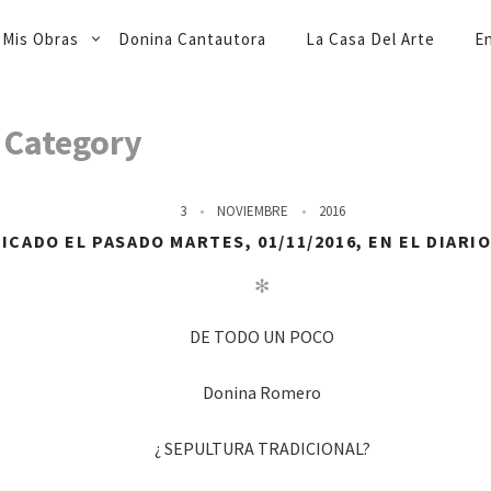
Mis Obras
Donina Cantautora
La Casa Del Arte
En
A
Category
3
NOVIEMBRE
2016
CADO EL PASADO MARTES, 01/11/2016, EN EL DIARI
✻
DE TODO UN POCO
Donina Romero
¿ SEPULTURA TRADICIONAL?