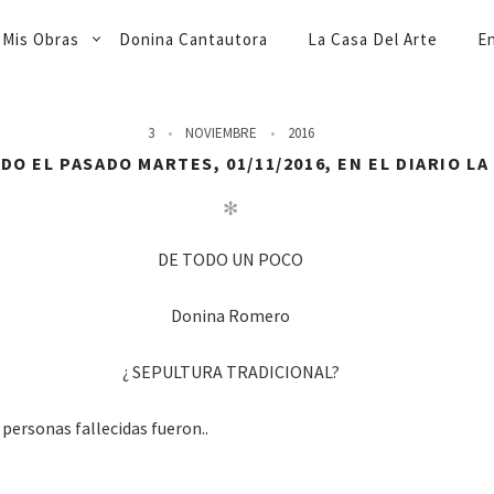
Mis Obras
Donina Cantautora
La Casa Del Arte
En
3
NOVIEMBRE
2016
O EL PASADO MARTES, 01/11/2016, EN EL DIARIO L
✻
DE TODO UN POCO
Donina Romero
¿ SEPULTURA TRADICIONAL?
 personas fallecidas fueron..